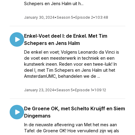
Schepers en Jens Halm uit h...
January 30, 2024
•
Season 5
•
Episode 2
•
1:03:48
Enkel-Voet deel I: de Enkel. Met Tim
Schepers en Jens Halm
De enkel en voet; Volgens Leonardo da Vinci is
de voet een meesterwerk in techniek en een
kunstwerk ineen. Reden voor een twee-luik! In
deel I, met Tim Schepers en Jens Halm uit het
AmsterdamUMC, behandelen we de ...
January 23, 2024
•
Season 5
•
Episode 1
•
1:09:12
De Groene OK, met Schelto Kruijff en Siem
Dingemans
In de nieuwste aflevering van Met het mes aan
Tafel: de Groene OK! Hoe vervuilend zijn wij als