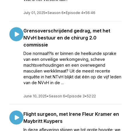
July 01, 2025
•
Season 6
•
Episode 4
•
56:46
Grensoverschrijdend gedrag, met het
NVvH bestuur en de chirurg 2.0
commissie
Doe normaal!?Is er binnen de heelkunde sprake
van een onveilige werkomgeving, scheve
machtsverhoudingen en een overwegend
masculien werkklimaat? Uit de meest recente
enquête in het NTvH blijkt dat één op de vijf leden
van de NVvH in de ...
June 10, 2025
•
Season 6
•
Episode 3
•
52:22
Flight surgeon, met Irene Fleur Kramer en
Maybritt Kuypers
In deze aflevering stijgen we tot grote hoogte; we