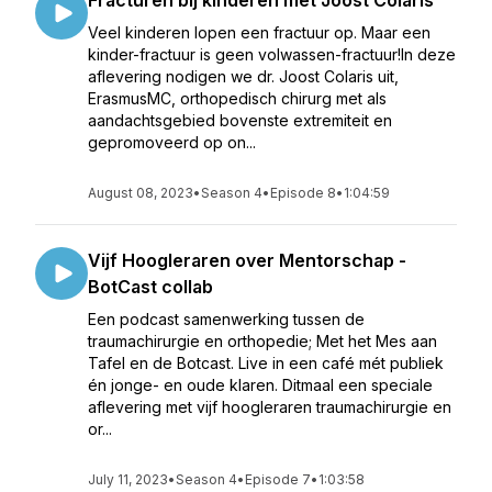
Fracturen bij kinderen met Joost Colaris
Veel kinderen lopen een fractuur op. Maar een
kinder-fractuur is geen volwassen-fractuur!In deze
aflevering nodigen we dr. Joost Colaris uit,
ErasmusMC, orthopedisch chirurg met als
aandachtsgebied bovenste extremiteit en
gepromoveerd op on...
August 08, 2023
•
Season 4
•
Episode 8
•
1:04:59
Vijf Hoogleraren over Mentorschap -
BotCast collab
Een podcast samenwerking tussen de
traumachirurgie en orthopedie; Met het Mes aan
Tafel en de Botcast. Live in een café mét publiek
én jonge- en oude klaren. Ditmaal een speciale
aflevering met vijf hoogleraren traumachirurgie en
or...
July 11, 2023
•
Season 4
•
Episode 7
•
1:03:58