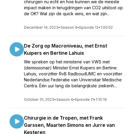
chirurgen nu echt en hoe kunnen we de meeste
impact maken in terugdringen van CO2 uitstoot op
de OK? Wat zijn de quick wins, en wat zijn...
December 14, 2023
•
Season 4
•
Episode 12
•
1:00:52
De Zorg op Macroniveau, met Ernst
Kuipers en Bertine Lahuis
We spreken op het ministerie van VWS met
(demissionair) Minister Ernst Kuipers en Bertine
Lahuis, voorzitter RvB RadboudUMC en voorzitter
Nederlandse Federatie van Universitair Medische
Centra. Één uur lang de belangrijkste ziekenh...
October 31, 2023
•
Season 4
•
Episode 11
•
1:10:19
Chirurgie in de Tropen, met Frank
Garssen, Maarten Simons en Jurre van
Kesteren