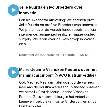
Jelle Ruurda en Ivo Broeders over
innovatie
Een nieuwe thema aflevering! We spreken prof
Jelle Ruurda en prof Ivo Broeders over innovatie.
We praten over de verschillende robots, artificial
intelligence, augmented reality en image guided
surgery. We leren over de werkgroep innovatie
en s...
December 08, 2021
•
Season 2
•
Episode 9
•
1:02:54
Marie-Jeanne Vrancken Peeters over het
mammacarcinoom (NVCO lustrum-editie)
Ook Met het Mes aan Tafel doet op de valreep
mee aan de borstkankermaand. Vandaag spreken
we namelijk Prof.dr. Marie-Jeanne Vrancken
Peeters. Ze is mammachirurg in het Antoni van
Leeuwenhoek ziekenhuis te Amsterdam en sinds
kort bijzonder...