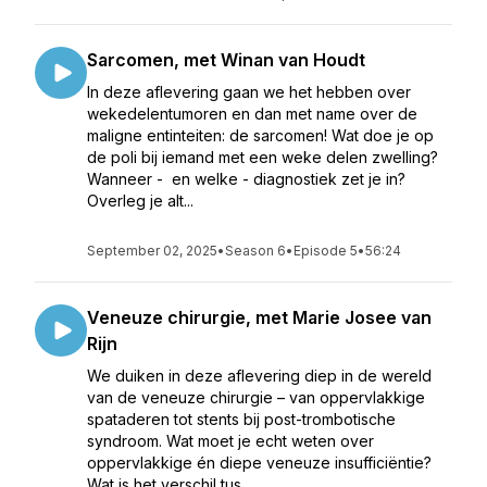
Sarcomen, met Winan van Houdt
In deze aflevering gaan we het hebben over
wekedelentumoren en dan met name over de
maligne entinteiten: de sarcomen! Wat doe je op
de poli bij iemand met een weke delen zwelling?
Wanneer - en welke - diagnostiek zet je in?
Overleg je alt...
September 02, 2025
•
Season 6
•
Episode 5
•
56:24
Veneuze chirurgie, met Marie Josee van
Rijn
We duiken in deze aflevering diep in de wereld
van de veneuze chirurgie – van oppervlakkige
spataderen tot stents bij post-trombotische
syndroom. Wat moet je echt weten over
oppervlakkige én diepe veneuze insufficiëntie?
Wat is het verschil tus...