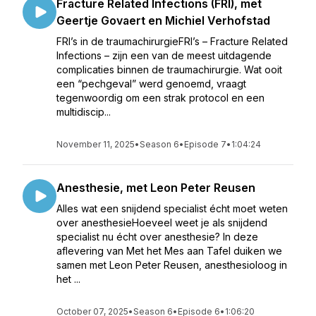
Fracture Related Infections (FRI), met
Geertje Govaert en Michiel Verhofstad
FRI’s in de traumachirurgieFRI’s – Fracture Related
Infections – zijn een van de meest uitdagende
complicaties binnen de traumachirurgie. Wat ooit
een “pechgeval” werd genoemd, vraagt
tegenwoordig om een strak protocol en een
multidiscip...
November 11, 2025
•
Season 6
•
Episode 7
•
1:04:24
Anesthesie, met Leon Peter Reusen
Alles wat een snijdend specialist écht moet weten
over anesthesieHoeveel weet je als snijdend
specialist nu écht over anesthesie? In deze
aflevering van Met het Mes aan Tafel duiken we
samen met Leon Peter Reusen, anesthesioloog in
het ...
October 07, 2025
•
Season 6
•
Episode 6
•
1:06:20