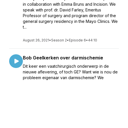
in collaboration with Emma Bruns and Incision. We
speak with prof. dr. David Farley, Emeritus
Professor of surgery and program director of the
general surgery residency in the Mayo Clinics. We
t...
August 26, 2021
•
Season 2
•
Episode 6
•
44:10
Bob Geelkerken over darmischemie
Dit keer een vaatchirurgisch onderwerp in de
nieuwe aflevering, of toch GE? Want wie is nou de
probleem eigenaar van darmischemie? We
spreken gelukkig professor Bob Geelkerken die
er alles over weet. Hij is al bijna 27 jaar vaatchirurg
in Medis...
June 09, 2021
•
Season 2
•
Episode 5
•
56:27
Hans de Wilt over het rectumcarcinoom