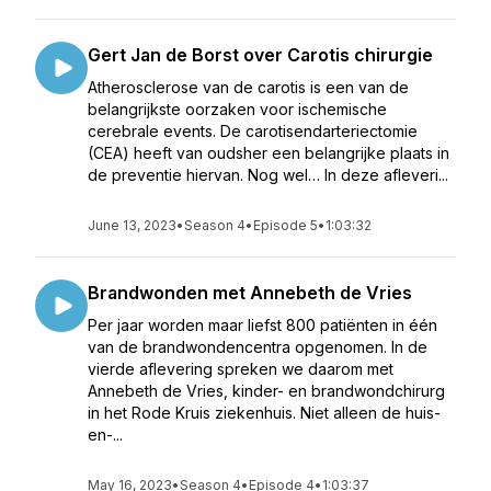
Gert Jan de Borst over Carotis chirurgie
Atherosclerose van de carotis is een van de
belangrijkste oorzaken voor ischemische
cerebrale events. De carotisendarteriectomie
(CEA) heeft van oudsher een belangrijke plaats in
de preventie hiervan. Nog wel… In deze afleveri...
June 13, 2023
•
Season 4
•
Episode 5
•
1:03:32
Brandwonden met Annebeth de Vries
Per jaar worden maar liefst 800 patiënten in één
van de brandwondencentra opgenomen. In de
vierde aflevering spreken we daarom met
Annebeth de Vries, kinder- en brandwondchirurg
in het Rode Kruis ziekenhuis. Niet alleen de huis-
en-...
May 16, 2023
•
Season 4
•
Episode 4
•
1:03:37