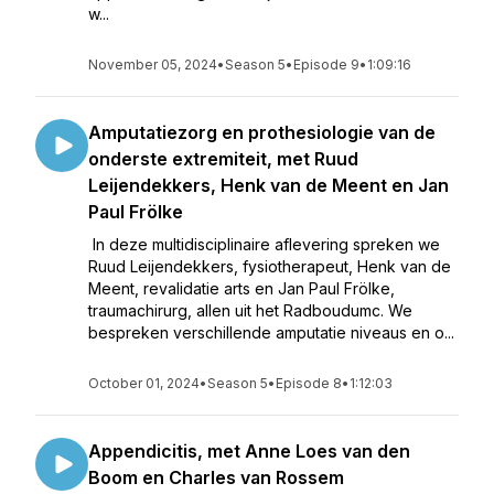
w...
November 05, 2024
•
Season 5
•
Episode 9
•
1:09:16
Amputatiezorg en prothesiologie van de
onderste extremiteit, met Ruud
Leijendekkers, Henk van de Meent en Jan
Paul Frölke
In deze multidisciplinaire aflevering spreken we
Ruud Leijendekkers, fysiotherapeut, Henk van de
Meent, revalidatie arts en Jan Paul Frölke,
traumachirurg, allen uit het Radboudumc. We
bespreken verschillende amputatie niveaus en o...
October 01, 2024
•
Season 5
•
Episode 8
•
1:12:03
Appendicitis, met Anne Loes van den
Boom en Charles van Rossem