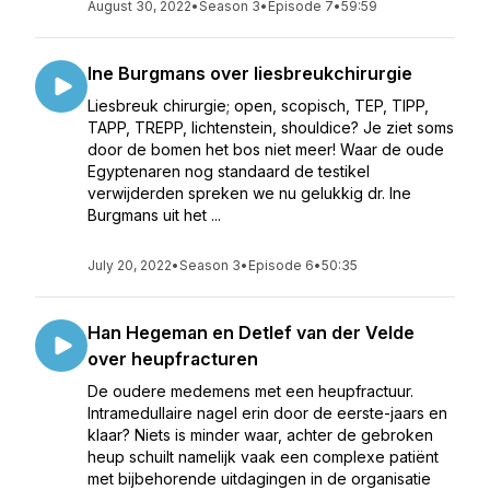
August 30, 2022
•
Season 3
•
Episode 7
•
59:59
Ine Burgmans over liesbreukchirurgie
Liesbreuk chirurgie; open, scopisch, TEP, TIPP,
TAPP, TREPP, lichtenstein, shouldice? Je ziet soms
door de bomen het bos niet meer! Waar de oude
Egyptenaren nog standaard de testikel
verwijderden spreken we nu gelukkig dr. Ine
Burgmans uit het ...
July 20, 2022
•
Season 3
•
Episode 6
•
50:35
Han Hegeman en Detlef van der Velde
over heupfracturen
De oudere medemens met een heupfractuur.
Intramedullaire nagel erin door de eerste-jaars en
klaar? Niets is minder waar, achter de gebroken
heup schuilt namelijk vaak een complexe patiënt
met bijbehorende uitdagingen in de organisatie