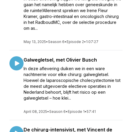
gaan het namelijk hebben over geneeskunde in
de ruimte!Allereerst spreken we Irene Fleur
Kramer, gastro-intestinaal en oncologisch chirurg
in het RadboudMC, over de selectie procedure
om as...
May 13, 2025
•
Season 6
•
Episode 2
•
1:07:27
Galwegletsel, met Olivier Busch
In deze aflevering duiken we in een ware
nachtmerrie voor elke chirurg: galwegletsel.
Hoewel de laparoscopische cholecystectomie tot
de meest uitgevoerde electieve operaties in
Nederland behoort, blijft het risico op een
galwegletsel – hoe klei...
April 08, 2025
•
Season 6
•
Episode 1
•
57:41
De chirurg-intensivist, met Vincent de