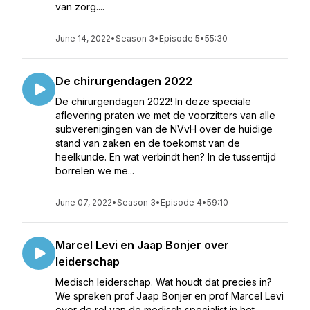
van zorg....
June 14, 2022
•
Season 3
•
Episode 5
•
55:30
De chirurgendagen 2022
De chirurgendagen 2022! In deze speciale
aflevering praten we met de voorzitters van alle
subverenigingen van de NVvH over de huidige
stand van zaken en de toekomst van de
heelkunde. En wat verbindt hen? In de tussentijd
borrelen we me...
June 07, 2022
•
Season 3
•
Episode 4
•
59:10
Marcel Levi en Jaap Bonjer over
leiderschap
Medisch leiderschap. Wat houdt dat precies in?
We spreken prof Jaap Bonjer en prof Marcel Levi
over de rol van de medisch specialist in het