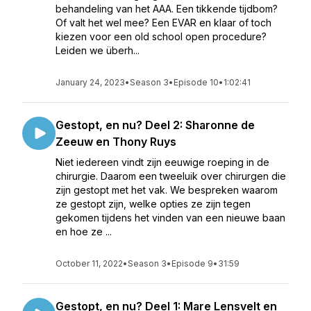
behandeling van het AAA. Een tikkende tijdbom?
Of valt het wel mee? Een EVAR en klaar of toch
kiezen voor een old school open procedure?
Leiden we überh...
January 24, 2023
•
Season 3
•
Episode 10
•
1:02:41
Gestopt, en nu? Deel 2: Sharonne de
Zeeuw en Thony Ruys
Niet iedereen vindt zijn eeuwige roeping in de
chirurgie. Daarom een tweeluik over chirurgen die
zijn gestopt met het vak. We bespreken waarom
ze gestopt zijn, welke opties ze zijn tegen
gekomen tijdens het vinden van een nieuwe baan
en hoe ze ...
October 11, 2022
•
Season 3
•
Episode 9
•
31:59
Gestopt, en nu? Deel 1: Mare Lensvelt en