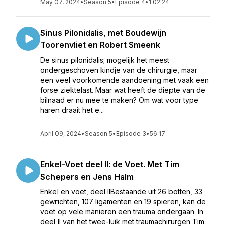
May 07, 2024
•
Season 5
•
Episode 4
•
1:02:24
Sinus Pilonidalis, met Boudewijn
Toorenvliet en Robert Smeenk
De sinus pilonidalis; mogelijk het meest
ondergeschoven kindje van de chirurgie, maar
een veel voorkomende aandoening met vaak een
forse ziektelast. Maar wat heeft de diepte van de
bilnaad er nu mee te maken? Om wat voor type
haren draait het e...
April 09, 2024
•
Season 5
•
Episode 3
•
56:17
Enkel-Voet deel II: de Voet. Met Tim
Schepers en Jens Halm
Enkel en voet, deel IIBestaande uit 26 botten, 33
gewrichten, 107 ligamenten en 19 spieren, kan de
voet op vele manieren een trauma ondergaan. In
deel II van het twee-luik met traumachirurgen Tim