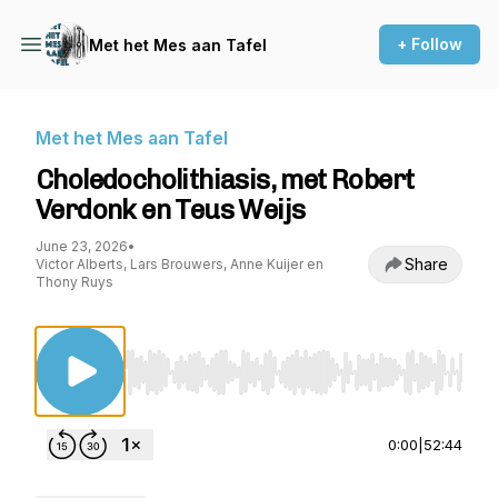
+ Follow
Met het Mes aan Tafel
Met het Mes aan Tafel
Choledocholithiasis, met Robert
Verdonk en Teus Weijs
June 23, 2026
•
Share
Victor Alberts, Lars Brouwers, Anne Kuijer en
Thony Ruys
Use Left/Right to seek, Home/End to jump to st
0:00
|
52:44