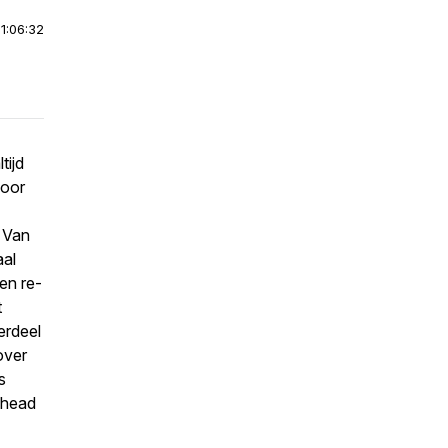
|
1:06:32
tijd
door
 Van
aal
en re-
t
erdeel
over
s
r head