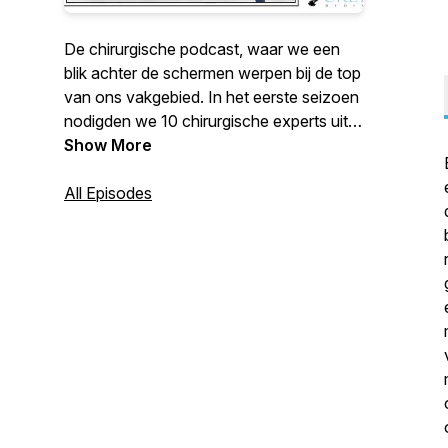
De chirurgische podcast, waar we een
blik achter de schermen werpen bij de top
van ons vakgebied. In het eerste seizoen
nodigden we 10 chirurgische experts uit.
In het tweede seizoen zijn er we ook
Show More
thema-afleveringen gemaakt over de
opleiding, geschiedenis van de heelkunde
All Episodes
en de opleiding.