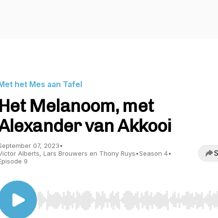
Met het Mes aan Tafel
Het Melanoom, met
Alexander van Akkooi
September 07, 2023
•
S
Victor Alberts, Lars Brouwers en Thony Ruys
•
Season 4
•
Episode 9
Use Left/Right to seek, Home/End to jump to start o