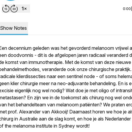
0:00
Show Notes
Een decennium geleden was het gevorderd melanoom vrijwel al
een doodvonnis - dit is de afgelopen jaren radicaal veranderd 
de komst van immunotherapie. Met de komst van deze nieuwe
behandelmethodes, veranderde ook onze chirurgische praktijk.
radicale klierdissecties naar een sentinel node - of soms helem
geen klier chirurgie meer na neo-adjuvante behandeling. En is e
excisie eigenlijk nog wel nodig? Wat doe je met oligo of intransi
metastasen? En zijn we in de toekomst als chirurg nog wel ond
van het behandelteam van melanoom patiënten? We praten er
met prof. Alexander van Akkooij! Daarnaast horen we hoe je al
chirurg in Australie aan de slag komt, en hoe je als Nederlande
of the melanoma institute in Sydney wordt!