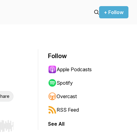
+ Follow
Follow
Apple Podcasts
Spotify
Overcast
hare
RSS Feed
See All
r end. Hold shift to jump forward or backward.